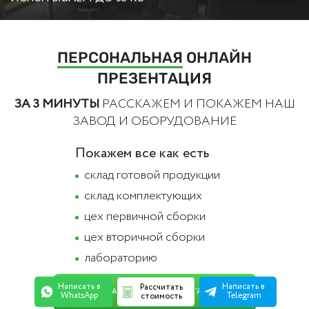
ПЕРСОНАЛЬНАЯ
ОНЛАЙН
ПРЕЗЕНТАЦИЯ
ЗА 3 МИНУТЫ
РАССКАЖЕМ И ПОКАЖЕМ НАШ
ЗАВОД И ОБОРУДОВАНИЕ
Покажем все как есть
cклад готовой продукции
склад комплектующих
цех первичной сборки
цех вторичной сборки
лабораторию
Написать в
Написать в
Рассчитать
ЗАКАЗАТЬ ОНЛАЙН ПРЕЗЕНТАЦИЮ
WhatsApp
Telegram
стоимость