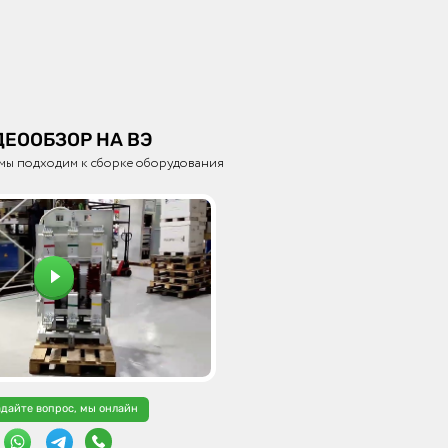
рошковая окраска
ЕООБЗОР НА ВЭ
 мы подходим к сборке оборудования
овка выкатного элемента
 доводки
чажный механизм доводки
адайте вопрос, мы онлайн