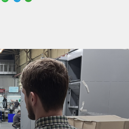
зъём HARTING