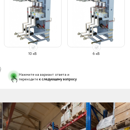
10 кВ
6 кВ
Нажмите на вариант ответа и
переходите
к следующему вопросу