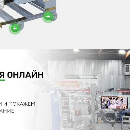
Разъём СШР и положение
выключателя
Ра
Полимерные колеса
Я
ОНЛАЙН
М И ПОКАЖЕМ
ВАНИЕ