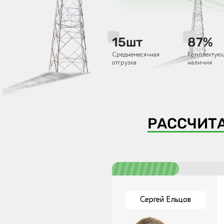
15
шт
87
%
Среднемесячная
Комплектую
отгрузка
наличия
РАССЧИТ
Сергей Ельцов