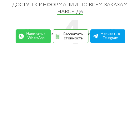
ДОСТУП К ИНФОРМАЦИИ ПО ВСЕМ ЗАКАЗАМ
НАВСЕГДА
4
Паспорта комплектующих
Написать в
Написать в
Рассчитать
WhatsApp
Telegram
стоимость