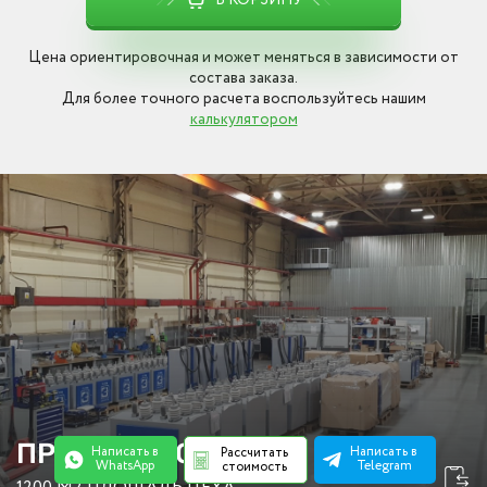
В КОРЗИНУ
Цена ориентировочная и может меняться в зависимости от
состава заказа.
Для более точного расчета воспользуйтесь нашим
калькулятором
ПРОИЗВОДСТВО
Написать в
Написать в
Рассчитать
WhatsApp
Telegram
стоимость