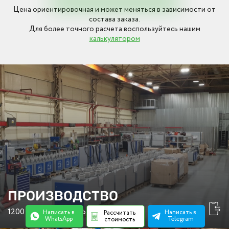
Цена ориентировочная и может меняться в зависимости от
состава заказа.
Для более точного расчета воспользуйтесь нашим
калькулятором
ПРОИЗВОДСТВО
1200 М2 ПЛОЩАДЬ ЦЕХА
Написать в
Написать в
Рассчитать
WhatsApp
Telegram
стоимость