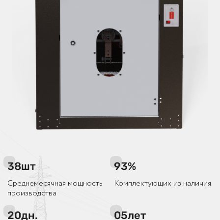
38
шт
93
%
Среднемесячная мощность
Комплектующих из наличия
производства
20
дн.
05
лет