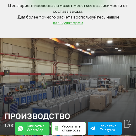
Цена ориентировочная и может меняться в зависимости от
состава заказа.
Для более точного расчета воспользуйтесь нашим
калькулятором
ПРОИЗВОДСТВО
1200 М2 ПЛОЩАДЬ ЦЕХА
Написать в
Написать в
Рассчитать
WhatsApp
Telegram
стоимость