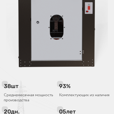
38
шт
93
%
Среднемесячная мощность
Комплектующих из наличия
производства
20
дн.
05
лет