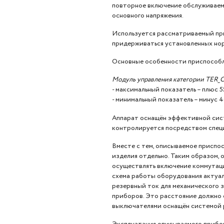
повторное включение обслуживаем
основного напряжения.
Используется рассматриваемый при
придерживаться установленных но
Основные особенности приспособ
Модуль управления категории TER_CM
- максимальный показатель – плюс 5
- минимальный показатель – минус 4
Аппарат оснащён эффективной сис
контролируется посредством специ
Вместе с тем, описываемое приспо
изделия отдельно. Таким образом,
осуществлять включение коммутаци
схема работы оборудования актуал
резервный ток для механического 
приборов. Это расстояние должно о
выключателями оснащён системой р
Эксплуатация описываемого прибо