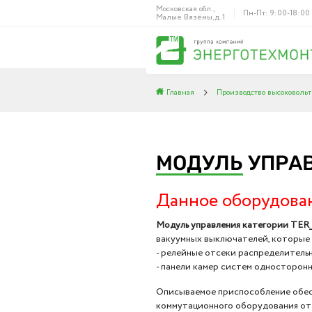
Московская обл.,
Пн-Пт: 9:00-18:00
Малые Вязёмы, д. 1
Главная
Производство высоковольт
МОДУЛЬ
УПРАВ
Данное оборудова
Модуль управления категории TER_C
вакуумных выключателей, которые 
- релейные отсеки распределитель
- панели камер систем односторон
Описываемое приспособление обес
коммутационного оборудования от 