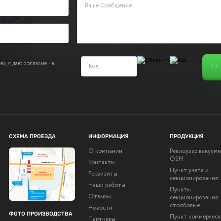
», я даю согласие на
СХЕМА ПРОЕЗДА
ИНФОРМАЦИЯ
ПРОДУКЦИЯ
О компании
Реклоузер вакуум
OSM
Контакты
Пункт учёта и
Реквизиты
секционирования
Наши работы
Пункты
Отзывы
секционирования
столбовые
Новости
ФОТО ПРОИЗВОДСТВА
Пункт коммерческ
Партнёры