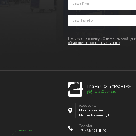
Нажимая на кнопку «Отправить сообщение
обработку персональных данных
ГК ЭНЕРГОТЕХМОНТАЖ
sale@etmz.ru
Адес офиса
Московская обл.,
Малые Вязёмы
,
д. 1
Телефон
+7 (495) 108-11-40
Нажмите!