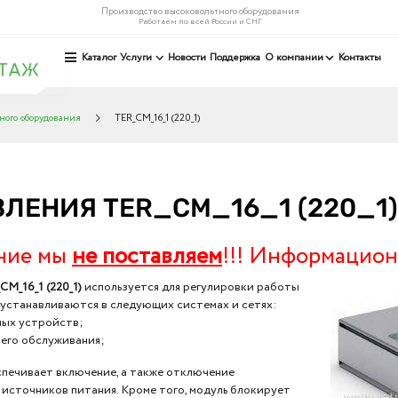
Производство высоковольтного оборудования
Работаем по всей России и СНГ
Каталог
Услуги
Новости
Поддержка
О компании
Контакты
ного оборудования
TER_CM_16_1 (220_1)
ЛЕНИЯ TER_CM_16_1 (220_1)
ние мы
не поставляем
!!! Информацион
M_16_1 (220_1)
используется для регулировки работы
устанавливаются в следующих системах и сетях:
ных устройств;
него обслуживания;
печивает включение, а также отключение
источников питания. Кроме того, модуль блокирует