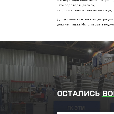
- токопроводящая пыль;
- коррозионно-активные частицы;
Допустимая степень концентрации
документации. Использовать модул
ОСТАЛИСЬ
ВО
Заполните поля ниже и оставьте з