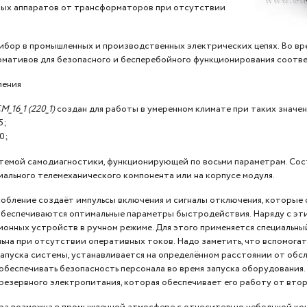
ых аппаратов от трансформаторов при отсутствии
бор в промышленных и производственных электрических цепях. Во вр
рмативов для безопасного и бесперебойного функционирования соотв
ления
_16_1 (220_1)
создан для работы в умеренном климате при таких значе
5;
0;
темой самодиагностики, функционирующей по восьми параметрам. Сос
ального телемеханического компонента или на корпусе модуля.
собление создаёт импульсы включения и сигналы отключения, которы
 обеспечиваются оптимальные параметры быстродействия. Наряду с эт
онных устройств в ручном режиме. Для этого применяется специальный
ьна при отсутствии оперативных токов. Надо заметить, что вспомога
запуска системы, устанавливается на определённом расстоянии от об
беспечивать безопасность персонала во время запуска оборудования. 
езервного электропитания, которая обеспечивает его работу от втор
ра возможна в промышленной атмосфере с относительно небольшой ко