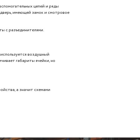
вспомогательных цепей и ряды
 дверь, имеющей замок и смотровое
ты с разъединителями.
 используется воздушный
чивает габариты ячейки, но
ойства, а значит схемами