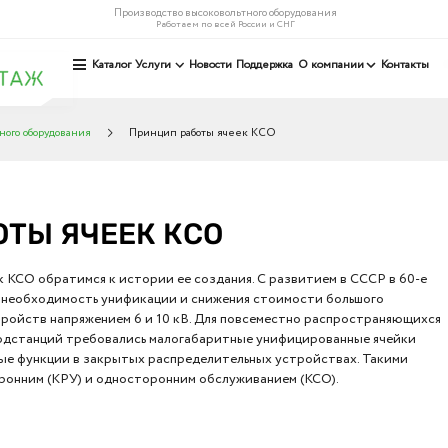
Производство высоковольтного оборудования
Работаем по всей России и СНГ
Каталог
Услуги
Новости
Поддержка
О компании
Контакты
ного оборудования
Принцип работы ячеек КСО
ТЫ ЯЧЕЕК КСО
 КСО обратимся к истории ее создания. С развитием в СССР в 60-е
 необходимость унификации и снижения стоимости большого
ройств напряжением 6 и 10 кВ. Для повсеместно распространяющихся
дстанций требовались малогабаритные унифицированные ячейки
ые функции в закрытых распределительных устройствах. Такими
ронним (КРУ) и односторонним обслуживанием (КСО).