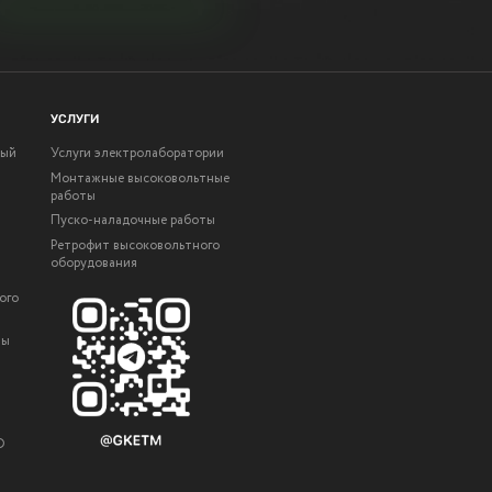
УСЛУГИ
ный
Услуги электролаборатории
Монтажные высоковольтные
работы
Пуско-наладочные работы
Ретрофит высоковольтного
оборудования
ого
ты
О