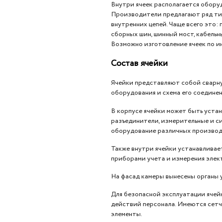
Внутри ячеек располагается обору
Производители предлагают ряд тип
внутренних цепей. Чаще всего это:
сборных шин, шинный мост, кабель
Возможно изготовление ячеек по и
Состав ячейки
Ячейки представляют собой сварну
оборудования и схема его соединен
В корпусе ячейки может быть уста
разъединители, измерительные и с
оборудование различных производ
Также внутри ячейки устанавливае
приборами учета и измерения элект
На фасад камеры вынесены органы 
Для безопасной эксплуатации ячей
действий персонала. Имеются сетч
элементы.