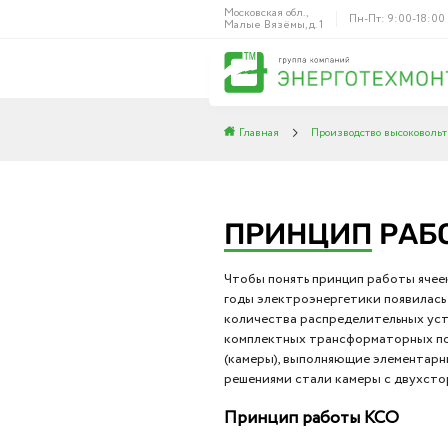
Московская обл.,
Пн-Пт: 9:00-18:00
Малые Вязёмы, д. 1
Главная
Производство высоковольт
ПРИНЦИП
РАБО
Чтобы понять принцип работы ячеек
годы электроэнергетики появилась
количества распределительных уст
комплектных трансформаторных по
(камеры), выполняющие элементарн
решениями стали камеры с двухсто
Принцип работы КСО