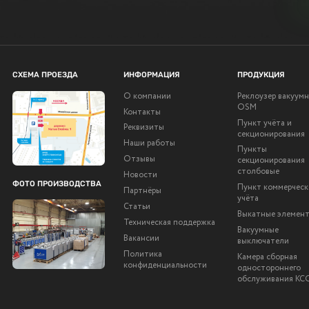
СХЕМА ПРОЕЗДА
ИНФОРМАЦИЯ
ПРОДУКЦИЯ
О компании
Реклоузер вакуум
OSM
Контакты
Пункт учёта и
Реквизиты
секционирования
Наши работы
Пункты
Отзывы
секционирования
столбовые
Новости
ФОТО ПРОИЗВОДСТВА
Пункт коммерческ
Партнёры
учёта
Статьи
Выкатные элемен
Техническая поддержка
Вакуумные
Вакансии
выключатели
Политика
Камера сборная
конфиденциальности
одностороннего
обслуживания КС