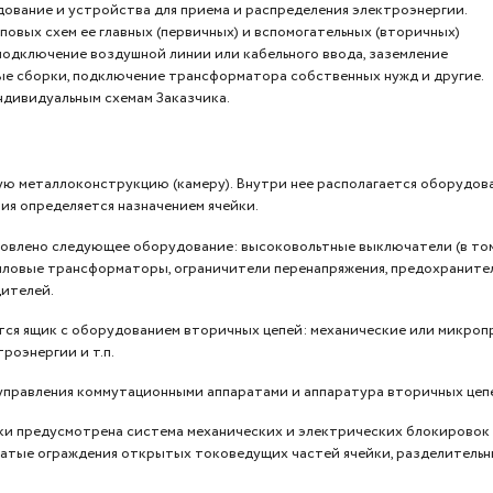
дование и устройства для приема и распределения электроэнергии.
овых схем ее главных (первичных) и вспомогательных (вторичных)
 подключение воздушной линии или кабельного ввода, заземление
ные сборки, подключение трансформатора собственных нужд и другие.
ндивидуальным схемам Заказчика.
ю металлоконструкцию (камеру). Внутри нее располагается оборудова
ия определяется назначением ячейки.
новлено следующее оборудование: высоковольтные выключатели (в том
иловые трансформаторы, ограничители перенапряжения, предохранител
ителей.
тся ящик с оборудованием вторичных цепей: механические или микроп
роэнергии и т.п.
управления коммутационными аппаратами и аппаратура вторичных цеп
ки предусмотрена система механических и электрических блокировок
атые ограждения открытых токоведущих частей ячейки, разделительн