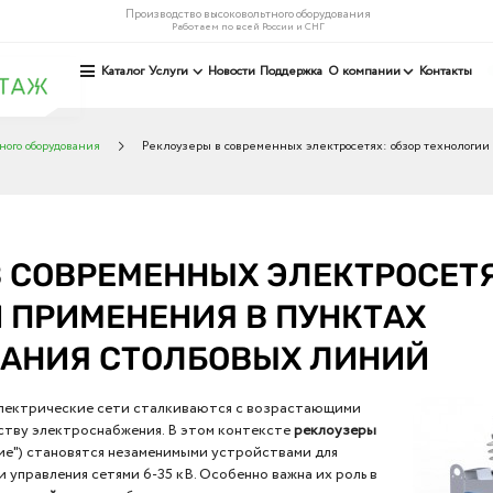
Производство высоковольтного оборудования
Работаем по всей России и СНГ
Каталог
Услуги
Новости
Поддержка
О компании
Контакты
ного оборудования
Реклоузеры в современных электросетях: обзор технологии
 СОВРЕМЕННЫХ ЭЛЕКТРОСЕТЯ
 ПРИМЕНЕНИЯ В ПУНКТАХ
АНИЯ СТОЛБОВЫХ ЛИНИЙ
лектрические сети сталкиваются с возрастающими
ству электроснабжения. В этом контексте
реклоузеры
ение") становятся незаменимыми устройствами для
управления сетями 6-35 кВ. Особенно важна их роль в