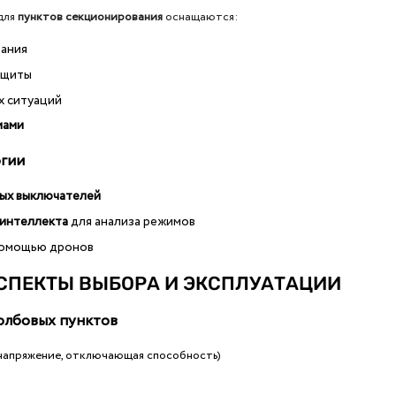
для
пунктов секционирования
оснащаются:
ания
ащиты
х ситуаций
мами
огии
ых выключателей
 интеллекта
для анализа режимов
помощью дронов
АСПЕКТЫ ВЫБОРА И ЭКСПЛУАТАЦИИ
толбовых пунктов
 напряжение, отключающая способность)