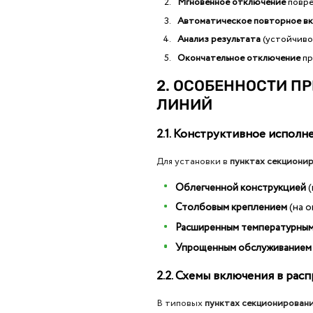
Мгновенное отключение
повре
Автоматическое повторное в
Анализ результата
(устойчиво
Окончательное отключение
пр
2. ОСОБЕННОСТИ П
ЛИНИЙ
2.1. Конструктивное исполн
Для установки в
пунктах секциони
Облегченной конструкцией
(
Столбовым креплением
(на 
Расширенным температурным
Упрощенным обслуживанием
2.2. Схемы включения в рас
В типовых
пунктах секционирован