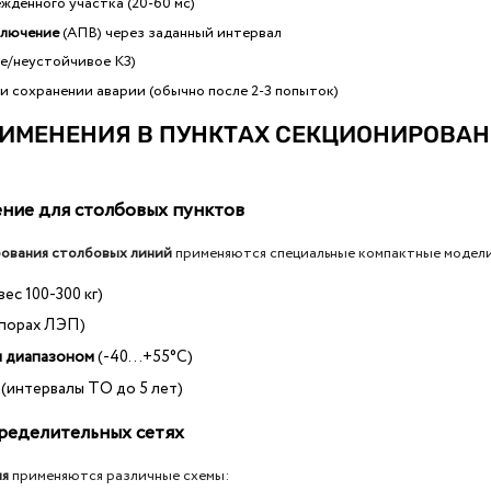
жденного участка (20-60 мс)
ключение
(АПВ) через заданный интервал
е/неустойчивое КЗ)
и сохранении аварии (обычно после 2-3 попыток)
РИМЕНЕНИЯ В ПУНКТАХ СЕКЦИОНИРОВА
ение для столбовых пунктов
рования столбовых линий
применяются специальные компактные модели
вес 100-300 кг)
опорах ЛЭП)
 диапазоном
(-40...+55°С)
(интервалы ТО до 5 лет)
пределительных сетях
ия
применяются различные схемы: