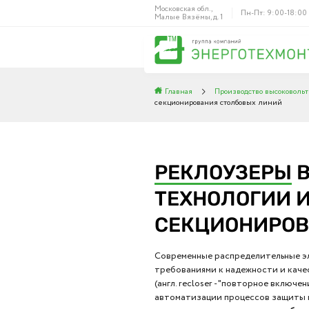
Московская обл.,
Пн-Пт: 9:00-18:00
Малые Вязёмы, д. 1
Главная
Производство высоковольт
секционирования столбовых линий
РЕКЛОУЗЕРЫ
В
ТЕХНОЛОГИИ И
СЕКЦИОНИРОВ
Современные распределительные э
требованиями к надежности и каче
(англ. recloser - "повторное включ
автоматизации процессов защиты и 