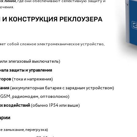
ых линий
, где они обеспечивают селективную защиту и
ючения.
Ы И КОНСТРУКЦИЯ РЕКЛОУЗЕРА
яет собой сложное электромеханическое устройство,
 или элегазовый выключатель)
ала защиты и управления
торов
(тока и напряжения)
ания
(аккумуляторная батарея с зарядным устройством)
(GSM, радиомодем, оптоволокно)
их воздействий
(обычно IP54 или выше)
арии
е замыкание, перегрузка)