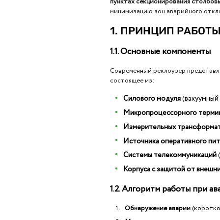
пунктах секционирования столбов
минимизацию зон аварийного откл
1. ПРИНЦИП РАБОТ
1.1. Основные компоненты
Современный реклоузер представл
состоящее из:
Силового модуля
(вакуумный
Микропроцессорного термин
Измерительных трансформа
Источника оперативного пит
Системы телекоммуникаций
Корпуса с защитой от внешн
1.2. Алгоритм работы при ав
Обнаружение аварии
(коротко