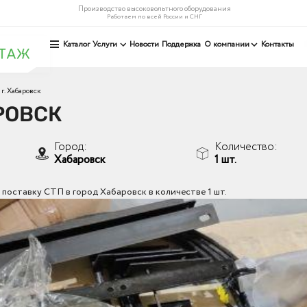
Производство высоковольтного оборудования
Работаем по всей России и СНГ
Каталог
Услуги
Новости
Поддержка
О компании
Контакты
г. Хабаровск
АРОВСК
Город:
Количество:
Хабаровск
1 шт.
поставку СТП в город Хабаровск в количестве 1 шт.