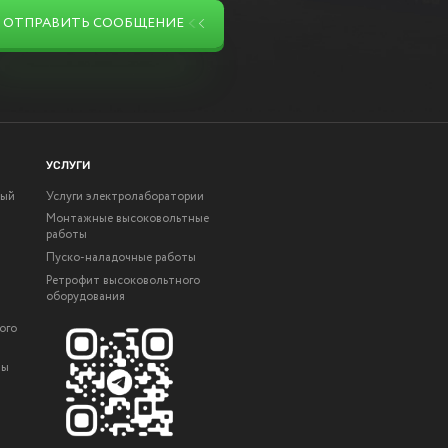
ОТПРАВИТЬ СООБЩЕНИЕ
УСЛУГИ
ный
Услуги электролаборатории
Монтажные высоковольтные
работы
Пуско-наладочные работы
Ретрофит высоковольтного
оборудования
ого
ты