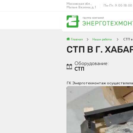
Московская обл.,
Пн-Пт: 9:00-18:00
Малые Вязёмы, д. 1
Главная
Наши работы
СТП в 
СТП В Г. ХАБ
Оборудование:
СТП
ГК Энерготехмонтаж осуществляла 