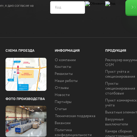
», я даю согласие на
СХЕМА ПРОЕЗДА
ИНФОРМАЦИЯ
ПРОДУКЦИЯ
О компании
Реклоузер вакуум
OSM
Контакты
Пункт учёта и
Реквизиты
секционирования
Наши работы
Пункты
Отзывы
секционирования
столбовые
Новости
ФОТО ПРОИЗВОДСТВА
Пункт коммерческ
Партнёры
учёта
Статьи
Выкатные элемен
Техническая поддержка
Вакуумные
Вакансии
выключатели
Политика
Камера сборная
конфиденциальности
одностороннего