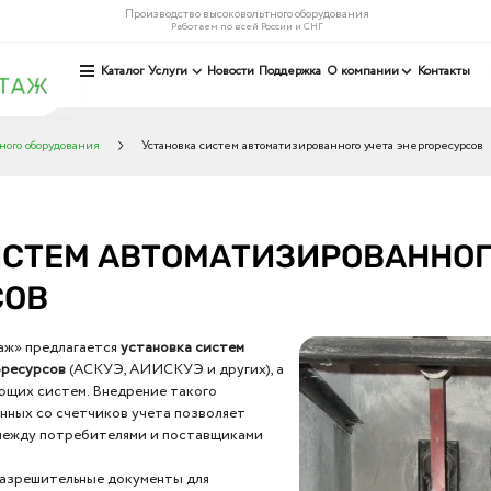
Производство высоковольтного оборудования
Работаем по всей России и СНГ
Каталог
Услуги
Новости
Поддержка
О компании
Контакты
ного оборудования
Установка систем автоматизированного учета энергоресурсов
СТЕМ АВТОМАТИЗИРОВАННОГ
СОВ
аж» предлагается
установка систем
оресурсов
(АСКУЭ, АИИСКУЭ и других), а
ющих систем. Внедрение такого
нных со счетчиков учета позволяет
между потребителями и поставщиками
разрешительные документы для