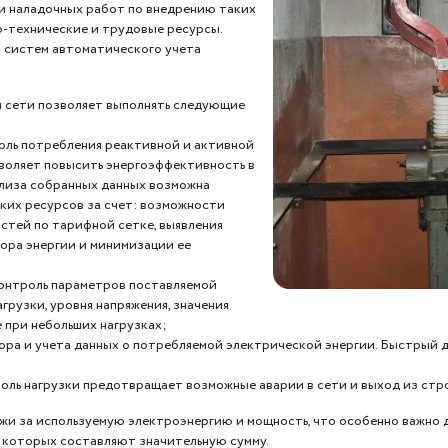
и наладочных работ по внедрению таких
-технические и трудовые ресурсы.
 систем автоматического учета
 сети позволяет выполнять следующие
оль потребления реактивной и активной
воляет повысить энергоэффективность в
ализа собранных данных возможна
ких ресурсов за счет: возможности
тей по тарифной сетке, выявления
ора энергии и минимизации ее
онтроль параметров поставляемой
грузки, уровня напряжения, значения
 при небольших нагрузках;
ора и учета данных о потребляемой электрической энергии. Быстрый д
оль нагрузки предотвращает возможные аварии в сети и выход из стр
ежи за используемую электроэнергию и мощность, что особенно важно 
у которых составляют значительную сумму.