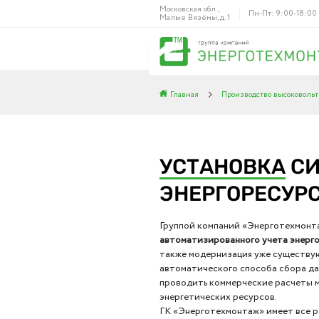
Московская обл.,
Пн-Пт: 9:00-18:00
Малые Вязёмы, д. 1
Главная
Производство высоковольт
УСТАНОВКА
СИ
ЭНЕРГОРЕСУР
Группой компаний «Энерготехмонт
автоматизированного учета энерг
также модернизация уже существу
автоматического способа сбора да
проводить коммерческие расчеты 
энергетических ресурсов.
ГК «Энерготехмонтаж» имеет все 