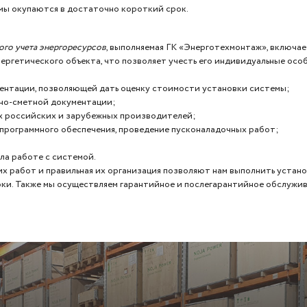
мы окупаются в достаточно короткий срок.
ого учета энергоресурсов
, выполняемая ГК «Энерготехмонтаж», включае
нергетического объекта, что позволяет учесть его индивидуальные ос
ентации, позволяющей дать оценку стоимости установки системы;
тно-сметной документации;
х российских и зарубежных производителей;
 программного обеспечения, проведение пусконаладочных работ;
а работе с системой.
х работ и правильная их организация позволяют нам выполнить уста
оки. Также мы осуществляем гарантийное и послегарантийное обслужи