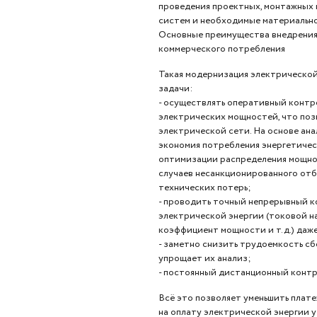
проведения проектных, монтажных 
систем и необходимые материально
Основные преимущества внедрения
коммерческого потребления
Такая модернизация электрической
задачи:
- осуществлять оперативный контр
электрических мощностей, что поз
электрической сети. На основе ан
экономия потребления энергетичес
оптимизации распределения мощнос
случаев несанкционированного отб
технических потерь;
- проводить точный непрерывный к
электрической энергии (токовой на
коэффициент мощности и т.д.) даже
- заметно снизить трудоемкость сб
упрощает их анализ;
- постоянный дистанционный контр
Всё это позволяет уменьшить плат
на оплату электрической энергии 