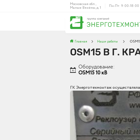
Московская обл.,
Пн-Пт: 9:00-18:00
Малые Вязёмы, д. 1
Главная
Наши работы
OSM15 
OSM15 В Г. К
Оборудование:
OSM15 10 кВ
ГК Энерготехмонтаж осуществляла 