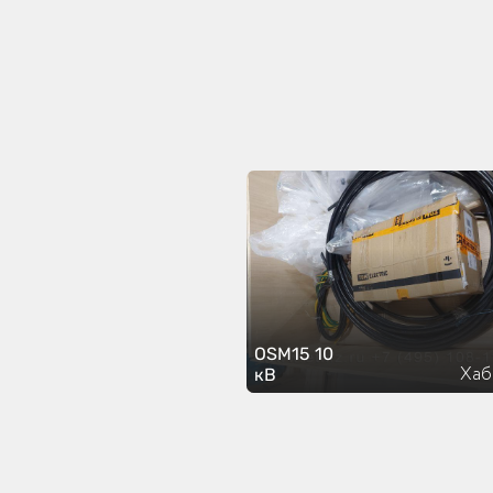
OSM15 10
Хаб
кВ