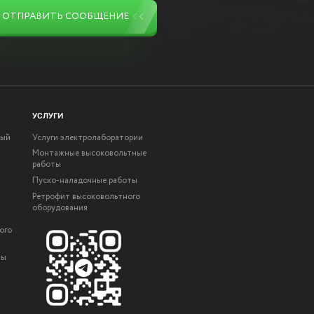
ОТПРАВИТЬ СООБЩЕНИЕ
УСЛУГИ
ный
Услуги электролаборатории
Монтажные высоковольтные
работы
Пуско-наладочные работы
Ретрофит высоковольтного
оборудования
ого
ты