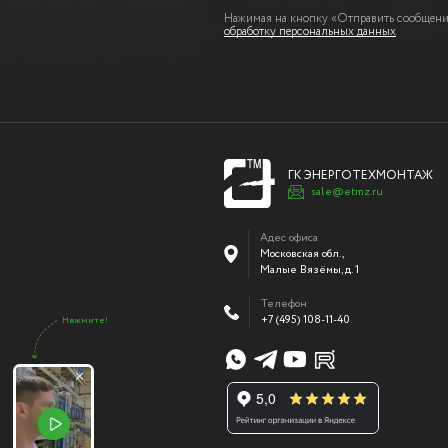
Нажимая на кнопку «Отправить сообщение
обработку персональных данных
ГК ЭНЕРГОТЕХМОНТАЖ
sale@etmz.ru
Адес офиса
Московская обл.,
Малые Вязёмы
,
д. 1
Телефон
+7 (495) 108-11-40
Нажмите!