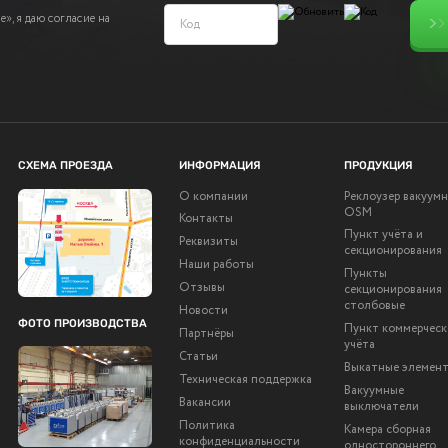
», я даю согласие на
СХЕМА ПРОЕЗДА
ИНФОРМАЦИЯ
ПРОДУКЦИЯ
О компании
Реклоузер вакуум
OSM
Контакты
Пункт учёта и
Реквизиты
секционирования
Наши работы
Пункты
Отзывы
секционирования
столбовые
Новости
ФОТО ПРОИЗВОДСТВА
Пункт коммерческ
Партнёры
учёта
Статьи
Выкатные элемен
Техническая поддержка
Вакуумные
Вакансии
выключатели
Политика
Камера сборная
конфиденциальности
одностороннего