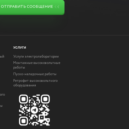
ОТПРАВИТЬ СООБЩЕНИЕ
УСЛУГИ
ный
Услуги электролаборатории
Монтажные высоковольтные
работы
Пуско-наладочные работы
Ретрофит высоковольтного
оборудования
ого
ты