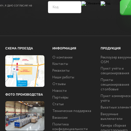
», я даю согласие на
СХЕМА ПРОЕЗДА
ИНФОРМАЦИЯ
ПРОДУКЦИЯ
О компании
Реклоузер вакуум
OSM
Контакты
Пункт учёта и
Реквизиты
секционирования
Наши работы
Пункты
Отзывы
секционирования
столбовые
Новости
ФОТО ПРОИЗВОДСТВА
Пункт коммерческ
Партнёры
учёта
Статьи
Выкатные элемен
Техническая поддержка
Вакуумные
Вакансии
выключатели
Политика
Камера сборная
конфиденциальности
одностороннего