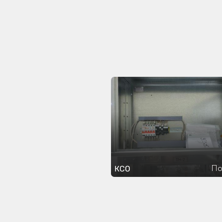
По
КСО