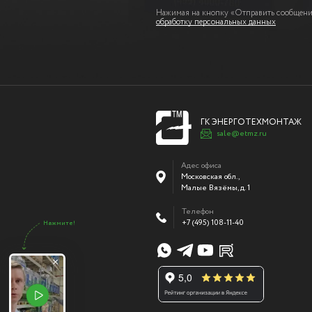
Нажимая на кнопку «Отправить сообщение
обработку персональных данных
ГК ЭНЕРГОТЕХМОНТАЖ
sale@etmz.ru
Адес офиса
Московская обл.,
Малые Вязёмы
,
д. 1
Телефон
+7 (495) 108-11-40
Нажмите!