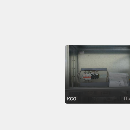
По
КСО