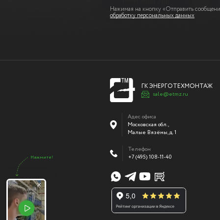
Нажимая на кнопку «Отправить сообщение
обработку персональных данных
ГК ЭНЕРГОТЕХМОНТАЖ
sale@etmz.ru
Адес офиса
Московская обл.,
Малые Вязёмы
,
д. 1
Телефон
+7 (495) 108-11-40
Нажмите!