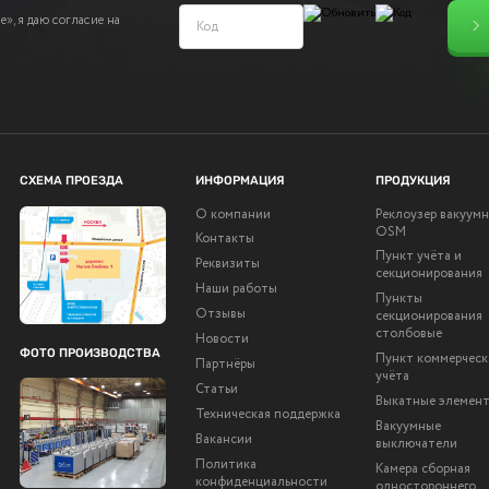
», я даю согласие на
СХЕМА ПРОЕЗДА
ИНФОРМАЦИЯ
ПРОДУКЦИЯ
О компании
Реклоузер вакуум
OSM
Контакты
Пункт учёта и
Реквизиты
секционирования
Наши работы
Пункты
Отзывы
секционирования
столбовые
Новости
ФОТО ПРОИЗВОДСТВА
Пункт коммерческ
Партнёры
учёта
Статьи
Выкатные элемен
Техническая поддержка
Вакуумные
Вакансии
выключатели
Политика
Камера сборная
конфиденциальности
одностороннего