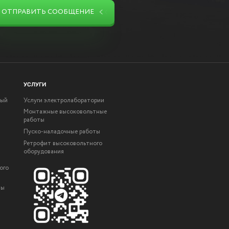
ОТПРАВИТЬ СООБЩЕНИЕ
УСЛУГИ
ный
Услуги электролаборатории
Монтажные высоковольтные
работы
Пуско-наладочные работы
Ретрофит высоковольтного
оборудования
ого
ты