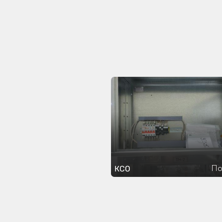
По
КСО