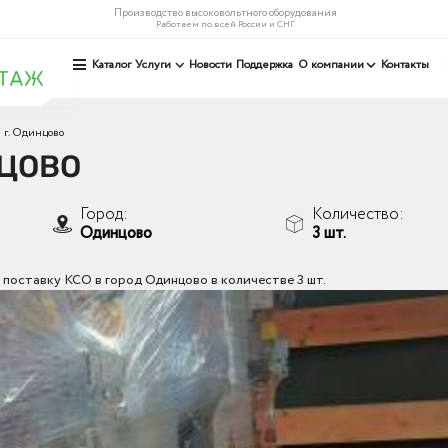
Производство высоковольтного оборудования
Работаем по всей России и СНГ
Каталог
Услуги
Новости
Поддержка
О компании
Контакты
 г. Одинцово
НЦОВО
Город:
Количество:
Одинцово
3 шт.
поставку КСО в город Одинцово в количестве 3 шт.