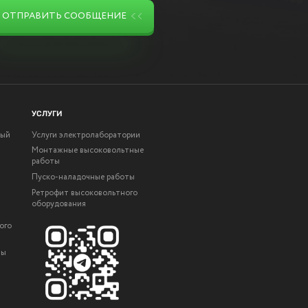
ОТПРАВИТЬ СООБЩЕНИЕ
УСЛУГИ
ный
Услуги электролаборатории
Монтажные высоковольтные
работы
Пуско-наладочные работы
Ретрофит высоковольтного
оборудования
ого
ты