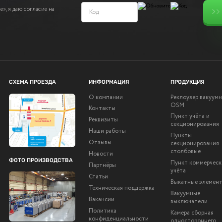
», я даю согласие на
СХЕМА ПРОЕЗДА
ИНФОРМАЦИЯ
ПРОДУКЦИЯ
О компании
Реклоузер вакуум
OSM
Контакты
Пункт учёта и
Реквизиты
секционирования
Наши работы
Пункты
Отзывы
секционирования
столбовые
Новости
ФОТО ПРОИЗВОДСТВА
Пункт коммерческ
Партнёры
учёта
Статьи
Выкатные элемен
Техническая поддержка
Вакуумные
Вакансии
выключатели
Политика
Камера сборная
конфиденциальности
одностороннего