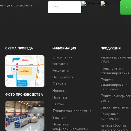
», я даю согласие на
СХЕМА ПРОЕЗДА
ИНФОРМАЦИЯ
ПРОДУКЦИЯ
О компании
Реклоузер вакуум
OSM
Контакты
Пункт учёта и
Реквизиты
секционирования
Наши работы
Пункты
Отзывы
секционирования
столбовые
Новости
ФОТО ПРОИЗВОДСТВА
Пункт коммерческ
Партнёры
учёта
Статьи
Выкатные элемен
Техническая поддержка
Вакуумные
Вакансии
выключатели
Политика
Камера сборная
конфиденциальности
одностороннего