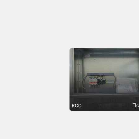
По
КСО