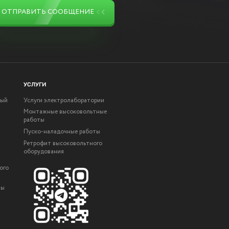
ОТПРАВИТЬ СООБЩЕНИЕ
УСЛУГИ
ный
Услуги электролаборатории
Монтажные высоковольтные
работы
Пуско-наладочные работы
Ретрофит высоковольтного
оборудования
ого
ты