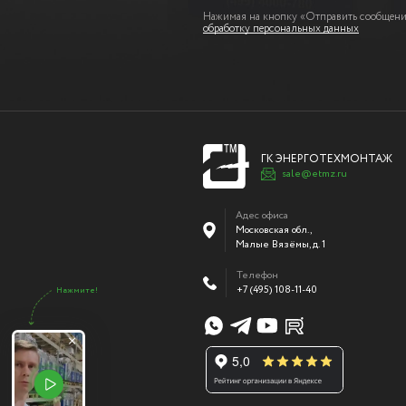
Нажимая на кнопку «Отправить сообщение
обработку персональных данных
ГК ЭНЕРГОТЕХМОНТАЖ
sale@etmz.ru
Адес офиса
Московская обл.,
Малые Вязёмы
,
д. 1
Телефон
+7 (495) 108-11-40
Нажмите!