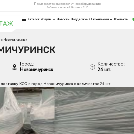
Производство высоковольтного оборудования
Работаем по всей России и СНГ
Каталог
Услуги
Новости
Поддержка
О компании
Контакты
 г. Новомичуринск
ОМИЧУРИНСК
Город:
Количество:
Новомичуринск
24 шт.
поставку КСО в город Новомичуринск в количестве 24 шт.