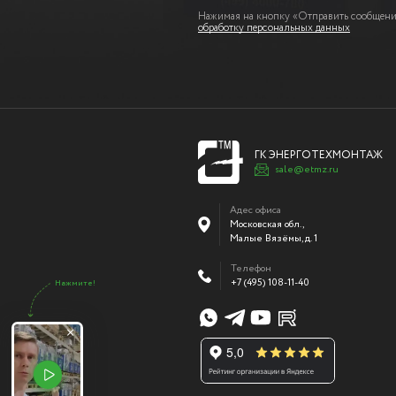
Нажимая на кнопку «Отправить сообщение
обработку персональных данных
ГК ЭНЕРГОТЕХМОНТАЖ
sale@etmz.ru
Адес офиса
Московская обл.,
Малые Вязёмы
,
д. 1
Телефон
+7 (495) 108-11-40
Нажмите!