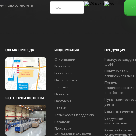
», я даю согласие на
СХЕМА ПРОЕЗДА
ИНФОРМАЦИЯ
ПРОДУКЦИЯ
О компании
Реклоузер вакуум
OSM
Контакты
Пункт учёта и
Реквизиты
секционирования
Наши работы
Пункты
Отзывы
секционирования
столбовые
Новости
ФОТО ПРОИЗВОДСТВА
Пункт коммерческ
Партнёры
учёта
Статьи
Выкатные элемен
Техническая поддержка
Вакуумные
Вакансии
выключатели
Политика
Камера сборная
конфиденциальности
одностороннего