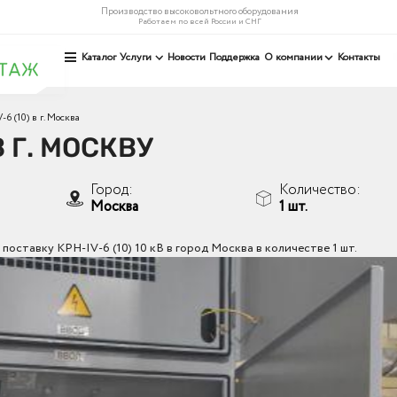
Производство высоковольтного оборудования
Работаем по всей России и СНГ
Каталог
Услуги
Новости
Поддержка
О компании
Контакты
-6 (10) в г. Москва
В Г. МОСКВУ
Город:
Количество:
Москва
1 шт.
оставку КРН-IV-6 (10) 10 кВ в город Москва в количестве 1 шт.