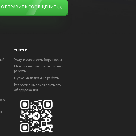
ОТПРАВИТЬ СООБЩЕНИЕ
УСЛУГИ
ный
Услуги электролаборатории
Монтажные высоковольтные
работы
Пуско-наладочные работы
Ретрофит высоковольтного
оборудования
ого
ты