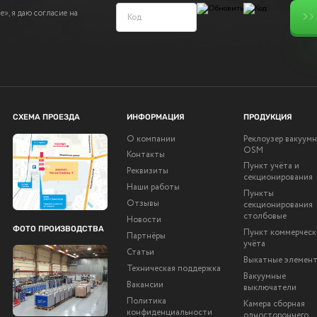
», я даю согласие на
СХЕМА ПРОЕЗДА
ИНФОРМАЦИЯ
ПРОДУКЦИЯ
О компании
Реклоузер вакуум
OSM
Контакты
Пункт учёта и
Реквизиты
секционирования
Наши работы
Пункты
Отзывы
секционирования
столбовые
Новости
ФОТО ПРОИЗВОДСТВА
Пункт коммерческ
Партнёры
учёта
Статьи
Выкатные элемен
Техническая поддержка
Вакуумные
Вакансии
выключатели
Политика
Камера сборная
конфиденциальности
одностороннего