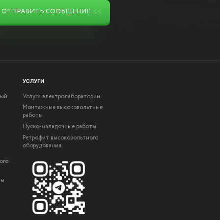
ОТПРАВИТЬ СООБЩЕНИЕ
УСЛУГИ
ный
Услуги электролаборатории
Монтажные высоковольтные
работы
Пуско-наладочные работы
Ретрофит высоковольтного
оборудования
ого
ты