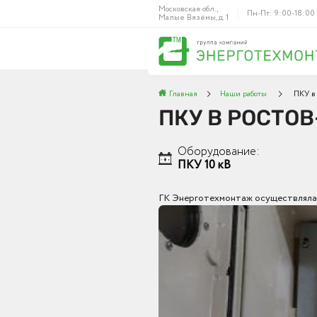
Московская обл.,
Пн-Пт: 9:00-18:00
Малые Вязёмы, д. 1
Главная
Наши работы
ПКУ в 
ПКУ В РОСТО
Оборудование:
ПКУ 10 кВ
ГК Энерготехмонтаж осуществляла п