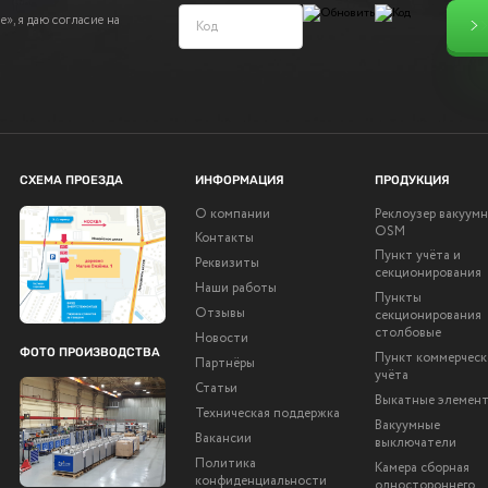
», я даю согласие на
СХЕМА ПРОЕЗДА
ИНФОРМАЦИЯ
ПРОДУКЦИЯ
О компании
Реклоузер вакуум
OSM
Контакты
Пункт учёта и
Реквизиты
секционирования
Наши работы
Пункты
Отзывы
секционирования
столбовые
Новости
ФОТО ПРОИЗВОДСТВА
Пункт коммерческ
Партнёры
учёта
Статьи
Выкатные элемен
Техническая поддержка
Вакуумные
Вакансии
выключатели
Политика
Камера сборная
конфиденциальности
одностороннего