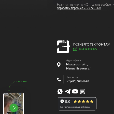
Нажимая на кнопку «Отправить сообщение
обработку персональных данных
ГК ЭНЕРГОТЕХМОНТАЖ
sale@etmz.ru
Адес офиса
Московская обл.,
Малые Вязёмы
,
д. 1
Телефон
+7 (495) 108-11-40
Нажмите!