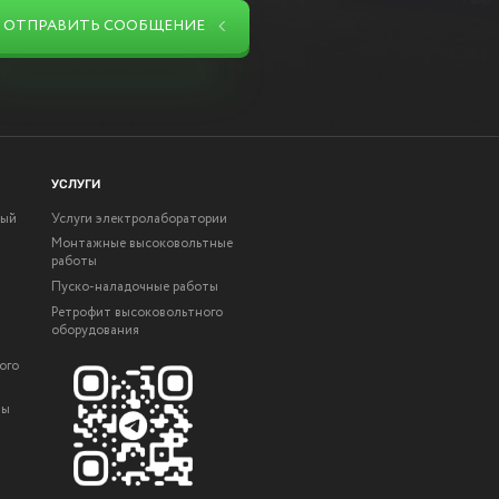
ОТПРАВИТЬ СООБЩЕНИЕ
УСЛУГИ
ный
Услуги электролаборатории
Монтажные высоковольтные
работы
Пуско-наладочные работы
Ретрофит высоковольтного
оборудования
ого
ты