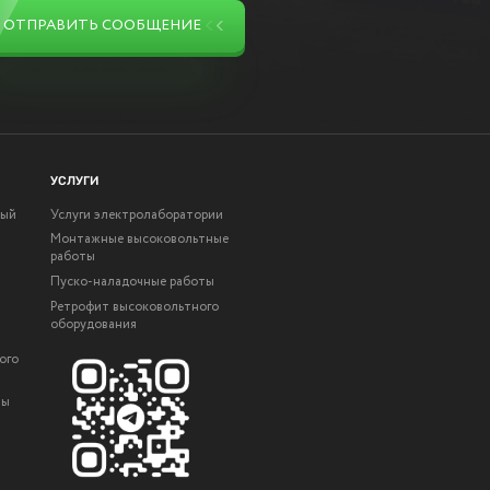
ОТПРАВИТЬ СООБЩЕНИЕ
УСЛУГИ
ный
Услуги электролаборатории
Монтажные высоковольтные
работы
Пуско-наладочные работы
Ретрофит высоковольтного
оборудования
ого
ты