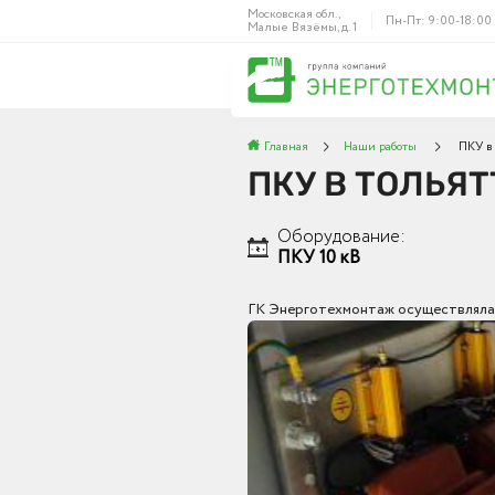
Московская обл.,
Пн-Пт: 9:00-18:00
Малые Вязёмы, д. 1
Главная
Наши работы
ПКУ в
ПКУ В ТОЛЬЯТ
Оборудование:
ПКУ 10 кВ
ГК Энерготехмонтаж осуществляла п