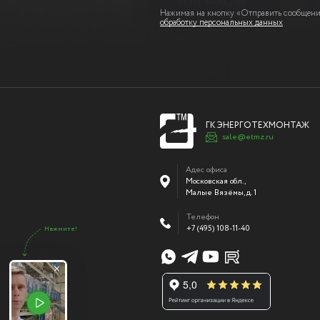
Нажимая на кнопку «Отправить сообщение
обработку персональных данных
ГК ЭНЕРГОТЕХМОНТАЖ
sale@etmz.ru
Адес офиса
Московская обл.,
Малые Вязёмы
,
д. 1
Телефон
+7 (495) 108-11-40
Нажмите!