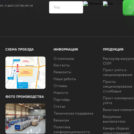
», я даю согласие на
СХЕМА ПРОЕЗДА
ИНФОРМАЦИЯ
ПРОДУКЦИЯ
О компании
Реклоузер вакуум
OSM
Контакты
Пункт учёта и
Реквизиты
секционирования
Наши работы
Пункты
Отзывы
секционирования
столбовые
Новости
ФОТО ПРОИЗВОДСТВА
Пункт коммерческ
Партнёры
учёта
Статьи
Выкатные элемен
Техническая поддержка
Вакуумные
Вакансии
выключатели
Политика
Камера сборная
конфиденциальности
одностороннего