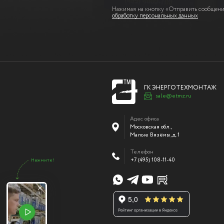
Нажимая на кнопку «Отправить сообщение
обработку персональных данных
ГК ЭНЕРГОТЕХМОНТАЖ
sale@etmz.ru
Адес офиса
Московская обл.,
Малые Вязёмы
,
д. 1
Телефон
+7 (495) 108-11-40
Нажмите!