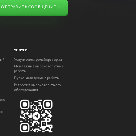
ОТПРАВИТЬ СООБЩЕНИЕ
УСЛУГИ
ный
Услуги электролаборатории
Монтажные высоковольтные
работы
Пуско-наладочные работы
Ретрофит высоковольтного
оборудования
ого
ты