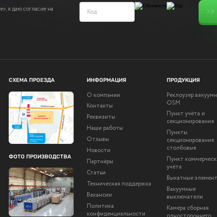
», я даю согласие на
СХЕМА ПРОЕЗДА
ИНФОРМАЦИЯ
ПРОДУКЦИЯ
О компании
Реклоузер вакуум
OSM
Контакты
Пункт учёта и
Реквизиты
секционирования
Наши работы
Пункты
Отзывы
секционирования
столбовые
Новости
ФОТО ПРОИЗВОДСТВА
Пункт коммерческ
Партнёры
учёта
Статьи
Выкатные элемен
Техническая поддержка
Вакуумные
Вакансии
выключатели
Политика
Камера сборная
конфиденциальности
одностороннего