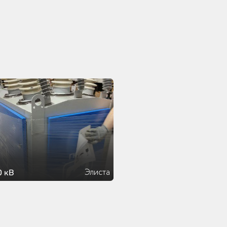
Элиста
0 кВ