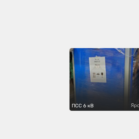
Яро
ПСС 6 кВ