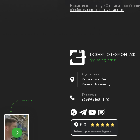
Нажимая на кнопку «Отправить сообщение
обработку персональных данных
ГК ЭНЕРГОТЕХМОНТАЖ
sale@etmz.ru
Адес офиса
Московская обл.,
Малые Вязёмы
,
д. 1
Телефон
+7 (495) 108-11-40
Нажмите!