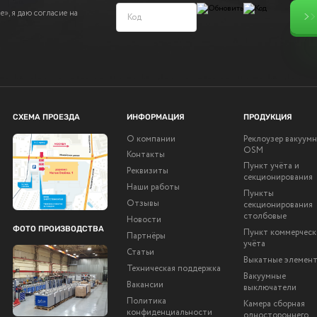
», я даю согласие на
СХЕМА ПРОЕЗДА
ИНФОРМАЦИЯ
ПРОДУКЦИЯ
О компании
Реклоузер вакуум
OSM
Контакты
Пункт учёта и
Реквизиты
секционирования
Наши работы
Пункты
Отзывы
секционирования
столбовые
Новости
ФОТО ПРОИЗВОДСТВА
Пункт коммерческ
Партнёры
учёта
Статьи
Выкатные элемен
Техническая поддержка
Вакуумные
Вакансии
выключатели
Политика
Камера сборная
конфиденциальности
одностороннего