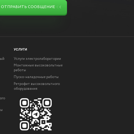
ОТПРАВИТЬ СООБЩЕНИЕ
УСЛУГИ
ный
Услуги электролаборатории
Монтажные высоковольтные
работы
Пуско-наладочные работы
Ретрофит высоковольтного
оборудования
ого
ты