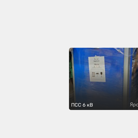
Яро
ПСС 6 кВ