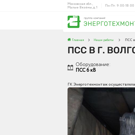
Московская обл.,
Пн-Пт: 9:00-18:00
Малые Вязёмы, д. 1
Главная
Наши работы
ПСС в 
ПСС В Г. ВОЛ
Оборудование:
ПСС 6 кВ
ГК Энерготехмонтаж осуществляла п