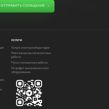
ОТПРАВИТЬ СООБЩЕНИЕ
УСЛУГИ
ный
Услуги электролаборатории
Монтажные высоковольтные
работы
Пуско-наладочные работы
Ретрофит высоковольтного
оборудования
ого
ты