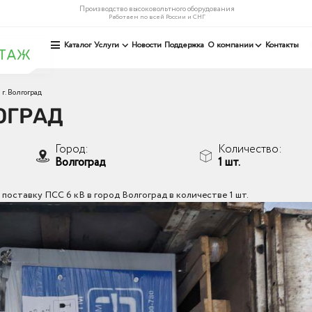
Производство высоковольтного оборудования
Работаем по всей России и СНГ
Каталог
Услуги
Новости
Поддержка
О компании
Контакты
г. Волгоград
ГОГРАД
Город:
Количество:
Волгоград
1 шт.
оставку ПСС 6 кВ в город Волгоград в количестве 1 шт.