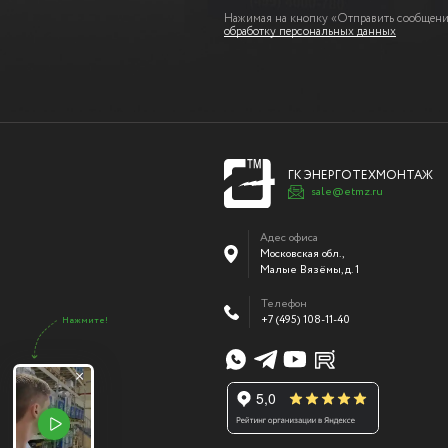
Нажимая на кнопку «Отправить сообщение
обработку персональных данных
ГК ЭНЕРГОТЕХМОНТАЖ
sale@etmz.ru
Адес офиса
Московская обл.,
Малые Вязёмы
,
д. 1
Телефон
+7 (495) 108-11-40
Нажмите!