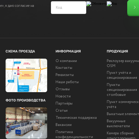
», я даю согласие на
СХЕМА ПРОЕЗДА
ИНФОРМАЦИЯ
ПРОДУКЦИЯ
О компании
Реклоузер вакуум
OSM
Контакты
Пункт учёта и
Реквизиты
секционирования
Наши работы
Пункты
Отзывы
секционирования
столбовые
Новости
ФОТО ПРОИЗВОДСТВА
Пункт коммерческ
Партнёры
учёта
Статьи
Выкатные элемен
Техническая поддержка
Вакуумные
Вакансии
выключатели
Политика
Камера сборная
конфиденциальности
одностороннего