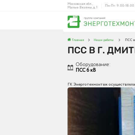
Московская обл.,
Пн-Пт: 9:00-18:00
Малые Вязёмы, д. 1
Главная
Наши работы
ПСС в 
ПСС В Г. ДМИ
Оборудование:
ПСС 6 кВ
ГК Энерготехмонтаж осуществляла 