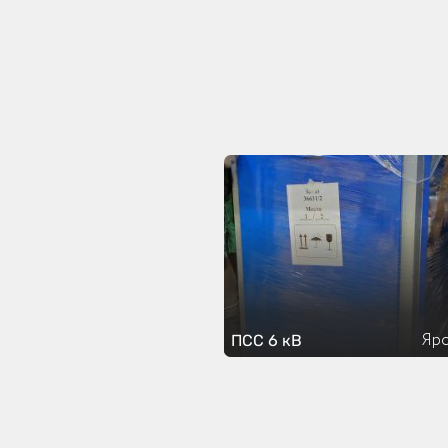
Яро
ПСС 6 кВ