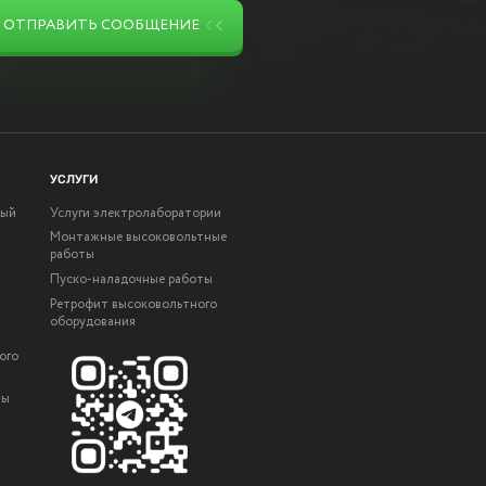
ОТПРАВИТЬ СООБЩЕНИЕ
УСЛУГИ
ный
Услуги электролаборатории
Монтажные высоковольтные
работы
Пуско-наладочные работы
Ретрофит высоковольтного
оборудования
ого
ты