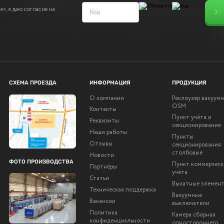
», я даю согласие на
СХЕМА ПРОЕЗДА
ИНФОРМАЦИЯ
ПРОДУКЦИЯ
О компании
Реклоузер вакуум
OSM
Контакты
Пункт учёта и
Реквизиты
секционирования
Наши работы
Пункты
Отзывы
секционирования
столбовые
Новости
ФОТО ПРОИЗВОДСТВА
Пункт коммерческ
Партнёры
учёта
Статьи
Выкатные элемен
Техническая поддержка
Вакуумные
Вакансии
выключатели
Политика
Камера сборная
конфиденциальности
одностороннего