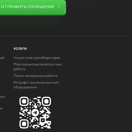
ОТПРАВИТЬ СООБЩЕНИЕ
УСЛУГИ
ный
Услуги электролаборатории
Монтажные высоковольтные
работы
Пуско-наладочные работы
Ретрофит высоковольтного
оборудования
ого
ты