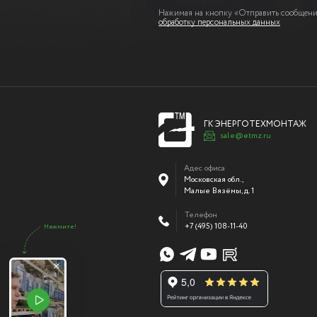
Нажимая на кнопку «Отправить сообщение
обработку персональных данных
ГК ЭНЕРГОТЕХМОНТАЖ
sale@etmz.ru
Адес офиса
Московская обл.,
Малые Вязёмы
,
д. 1
Телефон
+7 (495) 108-11-40
Нажмите!