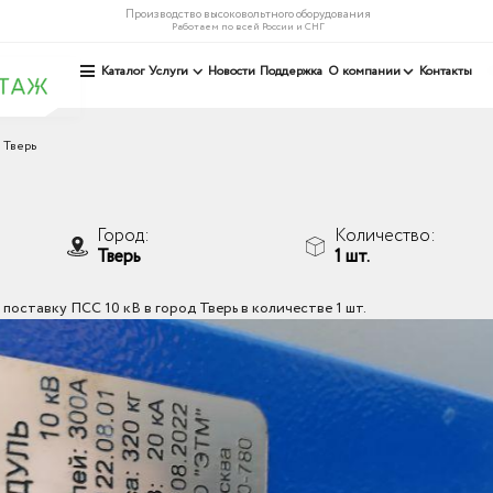
Производство высоковольтного оборудования
Работаем по всей России и СНГ
Каталог
Услуги
Новости
Поддержка
О компании
Контакты
 Тверь
Город:
Количество:
Тверь
1 шт.
оставку ПСС 10 кВ в город Тверь в количестве 1 шт.