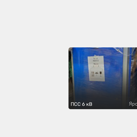
Яро
ПСС 6 кВ