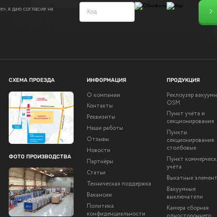
», я даю согласие на
СХЕМА ПРОЕЗДА
ИНФОРМАЦИЯ
ПРОДУКЦИЯ
О компании
Реклоузер вакуум
OSM
Контакты
Пункт учёта и
Реквизиты
секционирования
Наши работы
Пункты
Отзывы
секционирования
столбовые
Новости
ФОТО ПРОИЗВОДСТВА
Пункт коммерческ
Партнёры
учёта
Статьи
Выкатные элемен
Техническая поддержка
Вакуумные
Вакансии
выключатели
Политика
Камера сборная
конфиденциальности
одностороннего