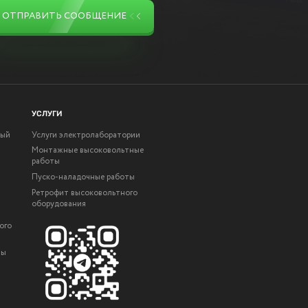
ОТПРАВИТЬ СООБЩЕНИЕ
УСЛУГИ
ный
Услуги электролаборатории
Монтажные высоковольтные
работы
Пуско-наладочные работы
Ретрофит высоковольтного
оборудования
ого
ты