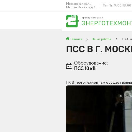
Московская обл.,
Пн-Пт: 9:00-18:00
Малые Вязёмы, д. 1
Главная
Наши работы
ПСС в 
ПСС В Г. МОС
Оборудование:
ПСС 10 кВ
ГК Энерготехмонтаж осуществляла п