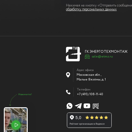
Нажимая на кнопку «Отправить сообщение
обработку персональных данных
ГК ЭНЕРГОТЕХМОНТАЖ
sale@etmz.ru
Адес офиса
Московская обл.,
Малые Вязёмы
,
д. 1
Телефон
+7 (495) 108-11-40
Нажмите!