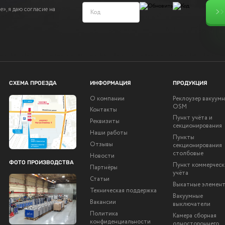
», я даю согласие на
СХЕМА ПРОЕЗДА
ИНФОРМАЦИЯ
ПРОДУКЦИЯ
О компании
Реклоузер вакуум
OSM
Контакты
Пункт учёта и
Реквизиты
секционирования
Наши работы
Пункты
Отзывы
секционирования
столбовые
Новости
ФОТО ПРОИЗВОДСТВА
Пункт коммерческ
Партнёры
учёта
Статьи
Выкатные элемен
Техническая поддержка
Вакуумные
Вакансии
выключатели
Политика
Камера сборная
конфиденциальности
одностороннего