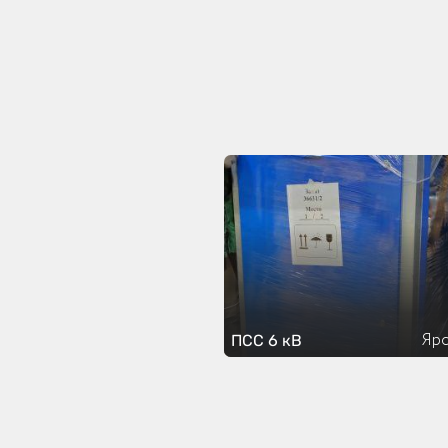
Яро
ПСС 6 кВ