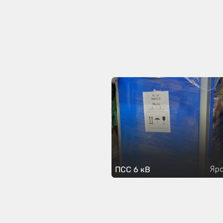
Яро
ПСС 6 кВ