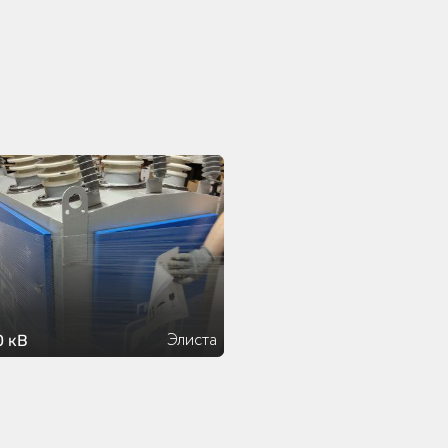
Элиста
0 кВ