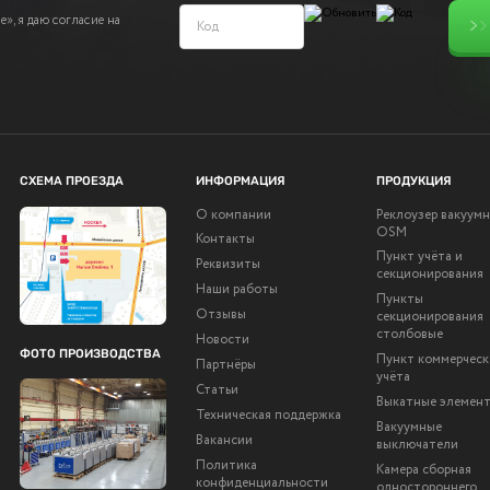
», я даю согласие на
СХЕМА ПРОЕЗДА
ИНФОРМАЦИЯ
ПРОДУКЦИЯ
О компании
Реклоузер вакуум
OSM
Контакты
Пункт учёта и
Реквизиты
секционирования
Наши работы
Пункты
Отзывы
секционирования
столбовые
Новости
ФОТО ПРОИЗВОДСТВА
Пункт коммерческ
Партнёры
учёта
Статьи
Выкатные элемен
Техническая поддержка
Вакуумные
Вакансии
выключатели
Политика
Камера сборная
конфиденциальности
одностороннего