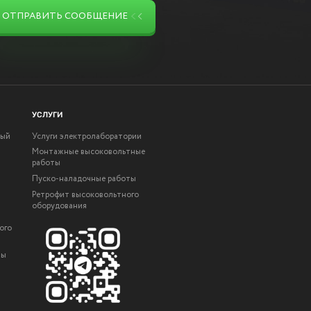
ОТПРАВИТЬ СООБЩЕНИЕ
УСЛУГИ
ный
Услуги электролаборатории
Монтажные высоковольтные
работы
Пуско-наладочные работы
Ретрофит высоковольтного
оборудования
ого
ты