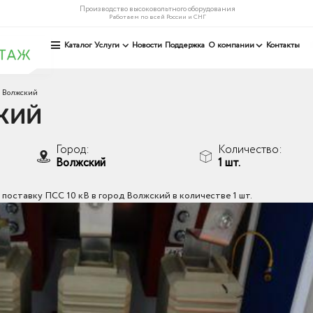
Производство высоковольтного оборудования
Работаем по всей России и СНГ
Каталог
Услуги
Новости
Поддержка
О компании
Контакты
 Волжский
КИЙ
Город:
Количество:
Волжский
1 шт.
поставку ПСС 10 кВ в город Волжский в количестве 1 шт.