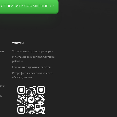
ОТПРАВИТЬ СООБЩЕНИЕ
УСЛУГИ
ный
Услуги электролаборатории
Монтажные высоковольтные
работы
Пуско-наладочные работы
Ретрофит высоковольтного
оборудования
ого
ты