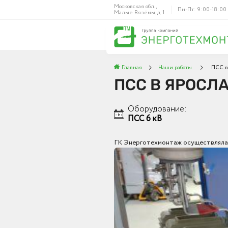
Московская обл.,
Пн-Пт: 9:00-18:00
Малые Вязёмы, д. 1
Главная
Наши работы
ПСС в
ПСС В ЯРОСЛ
Оборудование:
ПСС 6 кВ
ГК Энерготехмонтаж осуществляла п