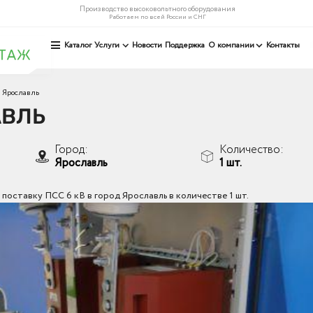
Производство высоковольтного оборудования
Работаем по всей России и СНГ
Каталог
Услуги
Новости
Поддержка
О компании
Контакты
 Ярославль
АВЛЬ
Город:
Количество:
Ярославль
1 шт.
оставку ПСС 6 кВ в город Ярославль в количестве 1 шт.