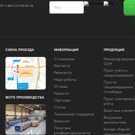
», я даю согласие на
СХЕМА ПРОЕЗДА
ИНФОРМАЦИЯ
ПРОДУКЦИЯ
О компании
Реклоузер вакуум
OSM
Контакты
Пункт учёта и
Реквизиты
секционирования
Наши работы
Пункты
Отзывы
секционирования
столбовые
Новости
ФОТО ПРОИЗВОДСТВА
Пункт коммерческ
Партнёры
учёта
Статьи
Выкатные элемен
Техническая поддержка
Вакуумные
Вакансии
выключатели
Политика
Камера сборная
конфиденциальности
одностороннего