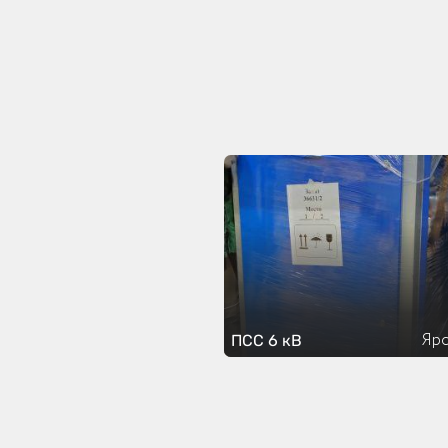
Яро
ПСС 6 кВ